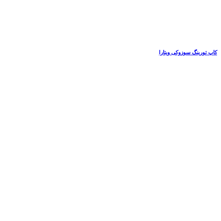
کاپ تورینگ سوزوکی ویتارا