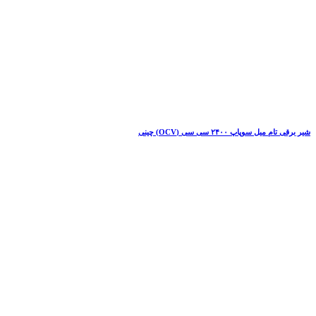
شیر برقی تام میل سوپاپ ۲۴۰۰ سی سی (OCV) چینی