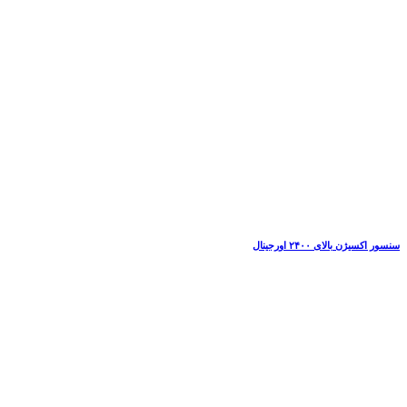
سنسور اکسیژن بالای ۲۴۰۰ اورجینال