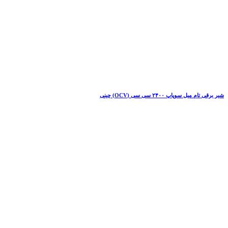
شیر برقی تام میل سوپاپ ۲۴۰۰ سی سی (OCV) چینی