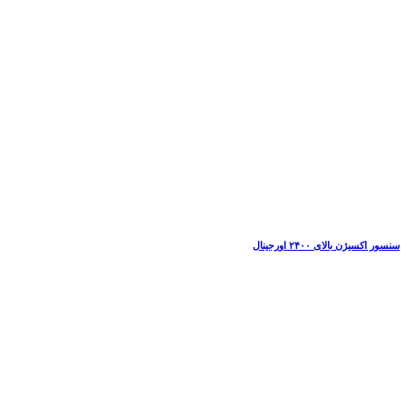
سنسور اکسیژن بالای ۲۴۰۰ اورجینال