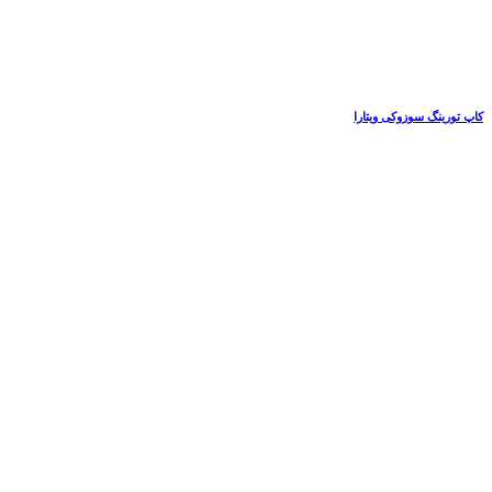
کاپ تورینگ سوزوکی ویتارا