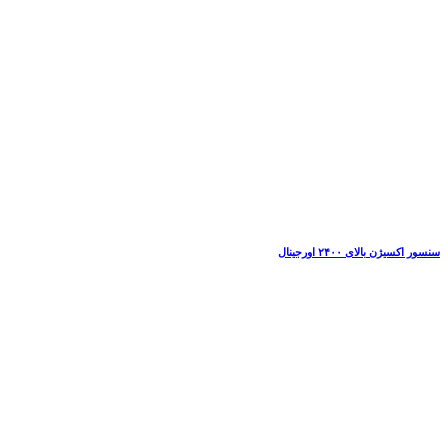
سنسور اکسیژن بالای ۲۴۰۰ اورجینال