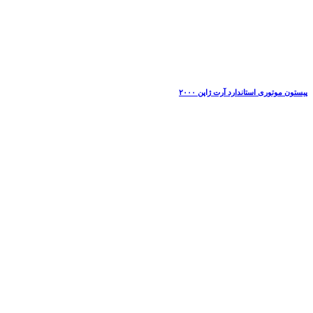
پیستون موتوری استاندارد آرت ژاپن ۲۰۰۰