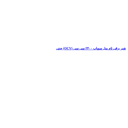
شیر برقی تام میل سوپاپ ۲۴۰۰ سی سی (OCV) چینی