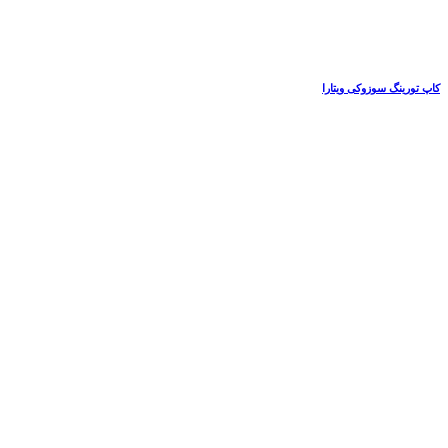
کاپ تورینگ سوزوکی ویتارا