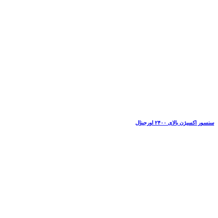
سنسور اکسیژن بالای ۲۴۰۰ اورجینال