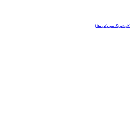
کاپ تورینگ سوزوکی ویتارا