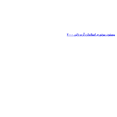
پیستون موتوری استاندارد آرت ژاپن ۲۰۰۰