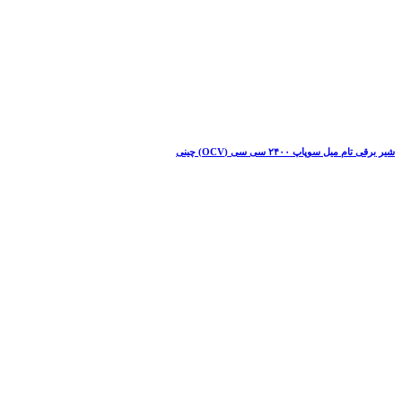
شیر برقی تام میل سوپاپ ۲۴۰۰ سی سی (OCV) چینی