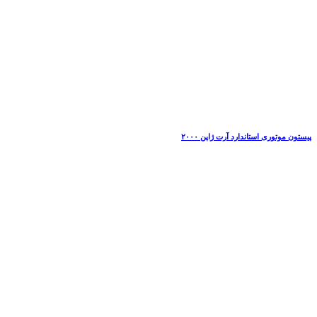
پیستون موتوری استاندارد آرت ژاپن ۲۰۰۰