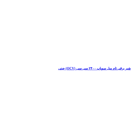
شیر برقی تام میل سوپاپ ۲۴۰۰ سی سی (OCV) چینی