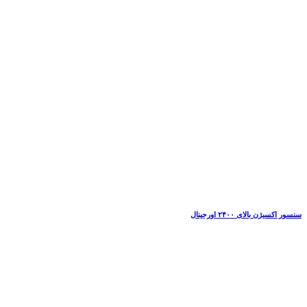
سنسور اکسیژن بالای ۲۴۰۰ اورجینال