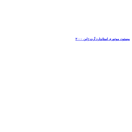
پیستون موتوری استاندارد آرت ژاپن ۲۰۰۰