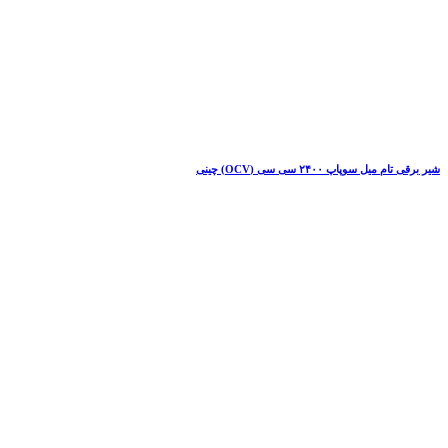
شیر برقی تام میل سوپاپ ۲۴۰۰ سی سی (OCV) چینی