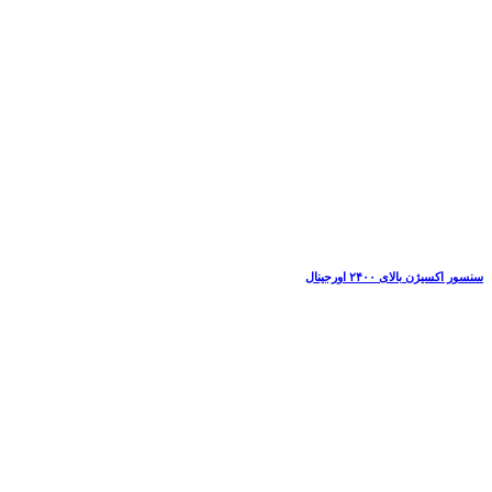
سنسور اکسیژن بالای ۲۴۰۰ اورجینال