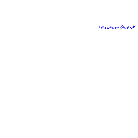
کاپ تورینگ سوزوکی ویتارا