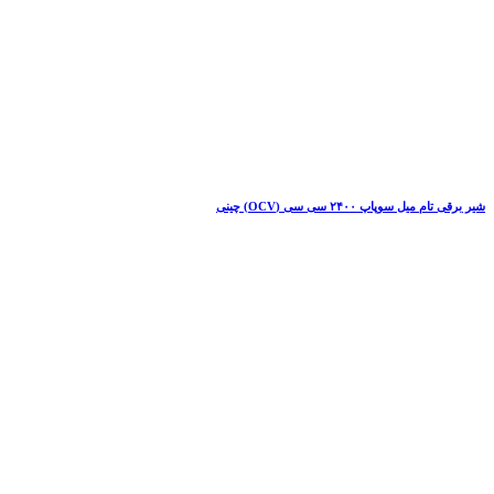
شیر برقی تام میل سوپاپ ۲۴۰۰ سی سی (OCV) چینی