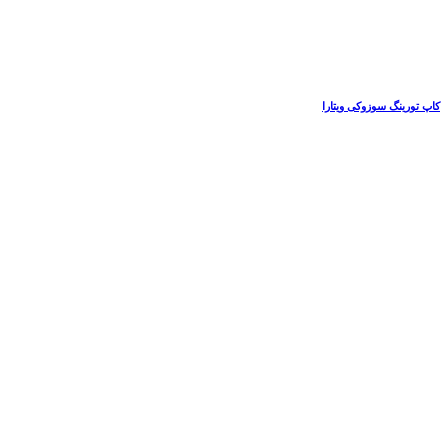
کاپ تورینگ سوزوکی ویتارا