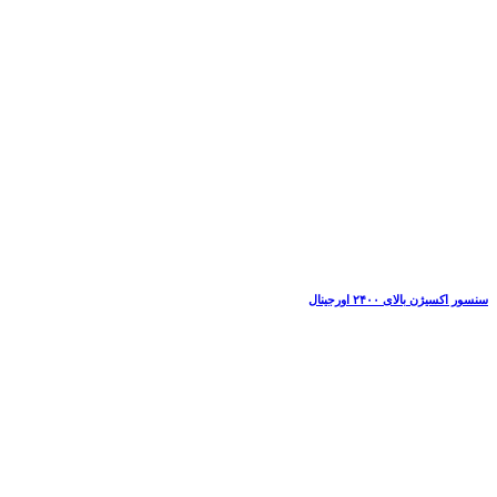
سنسور اکسیژن بالای ۲۴۰۰ اورجینال