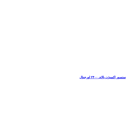
سنسور اکسیژن بالای ۲۴۰۰ اورجینال