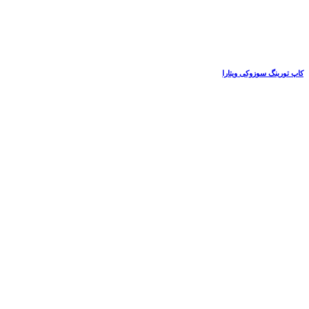
کاپ تورینگ سوزوکی ویتارا