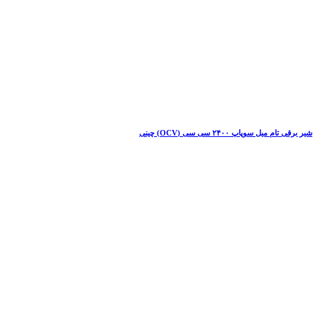
شیر برقی تام میل سوپاپ ۲۴۰۰ سی سی (OCV) چینی