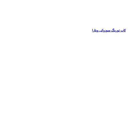
کاپ تورینگ سوزوکی ویتارا