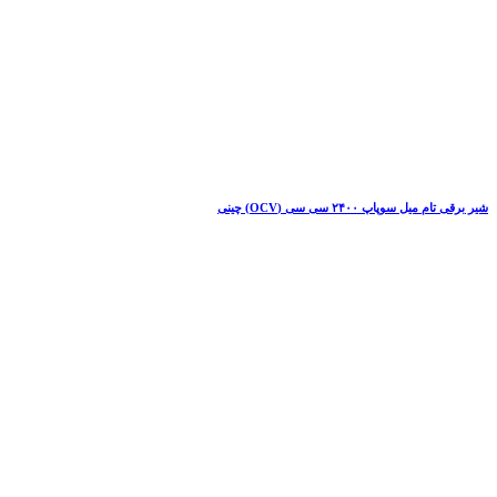
شیر برقی تام میل سوپاپ ۲۴۰۰ سی سی (OCV) چینی