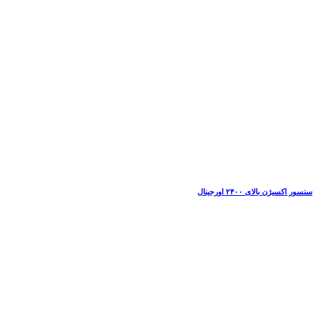
سنسور اکسیژن بالای ۲۴۰۰ اورجینال