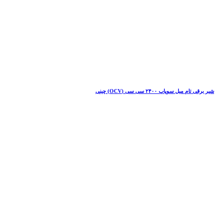
شیر برقی تام میل سوپاپ ۲۴۰۰ سی سی (OCV) چینی