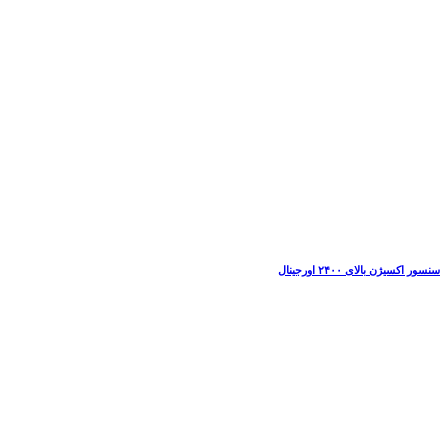
سنسور اکسیژن بالای ۲۴۰۰ اورجینال