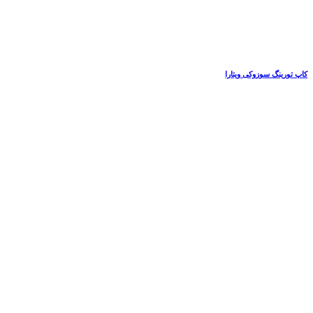
کاپ تورینگ سوزوکی ویتارا