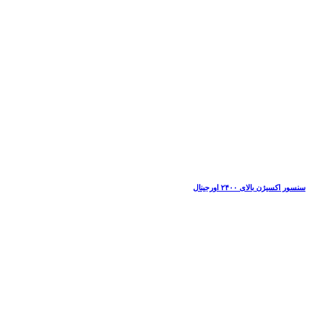
سنسور اکسیژن بالای ۲۴۰۰ اورجینال