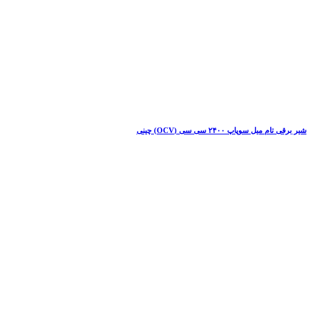
شیر برقی تام میل سوپاپ ۲۴۰۰ سی سی (OCV) چینی