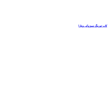
کاپ تورینگ سوزوکی ویتارا