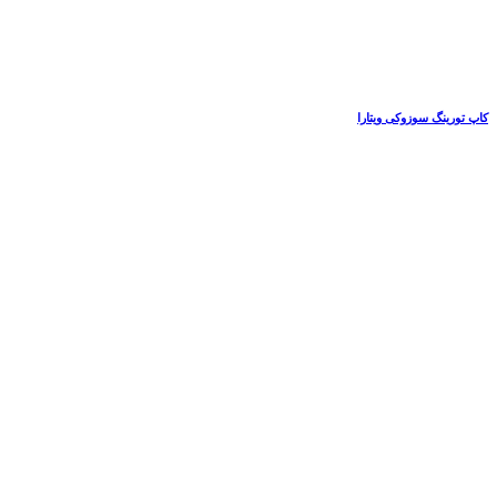
کاپ تورینگ سوزوکی ویتارا