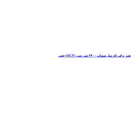
شیر برقی تام میل سوپاپ ۲۴۰۰ سی سی (OCV) چینی