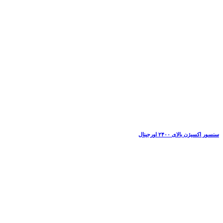
سنسور اکسیژن بالای ۲۴۰۰ اورجینال