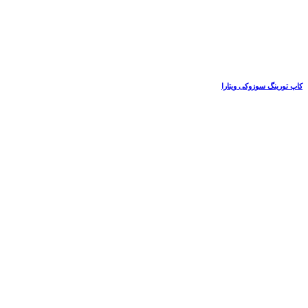
کاپ تورینگ سوزوکی ویتارا