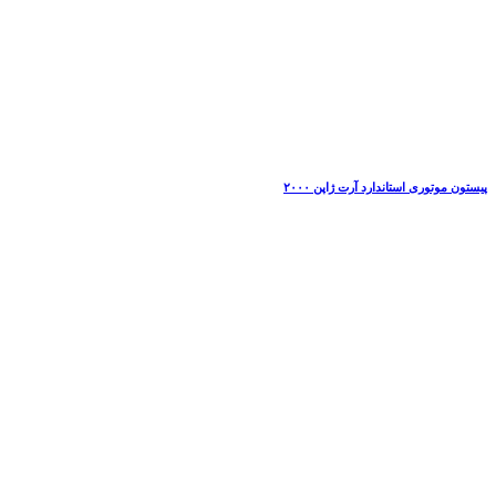
پیستون موتوری استاندارد آرت ژاپن ۲۰۰۰