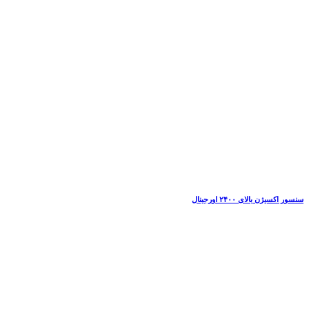
سنسور اکسیژن بالای ۲۴۰۰ اورجینال