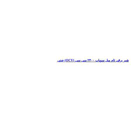
شیر برقی تام میل سوپاپ ۲۴۰۰ سی سی (OCV) چینی