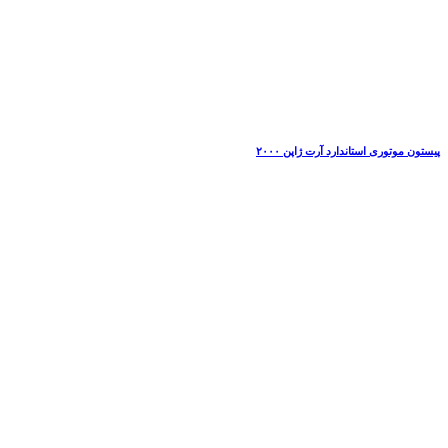
پیستون موتوری استاندارد آرت ژاپن ۲۰۰۰