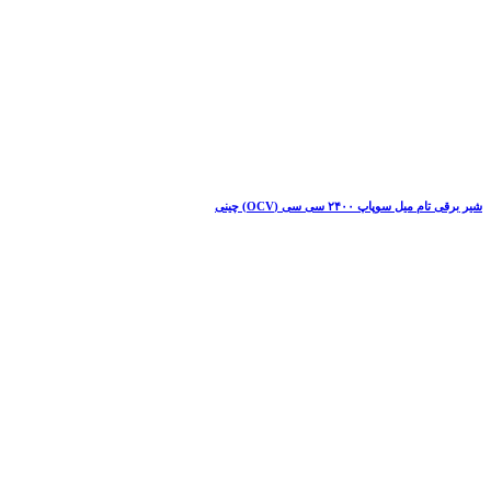
شیر برقی تام میل سوپاپ ۲۴۰۰ سی سی (OCV) چینی