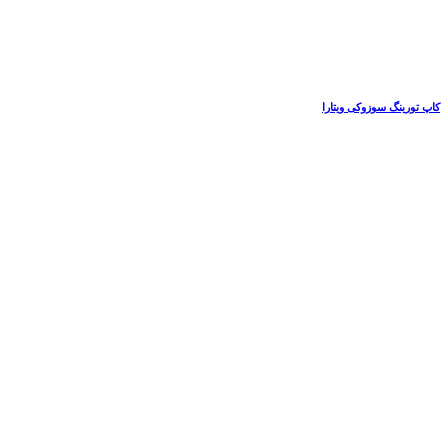
کاپ تورینگ سوزوکی ویتارا