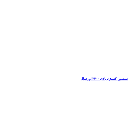
سنسور اکسیژن بالای ۲۴۰۰ اورجینال