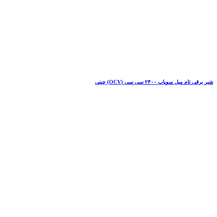
شیر برقی تام میل سوپاپ ۲۴۰۰ سی سی (OCV) چینی