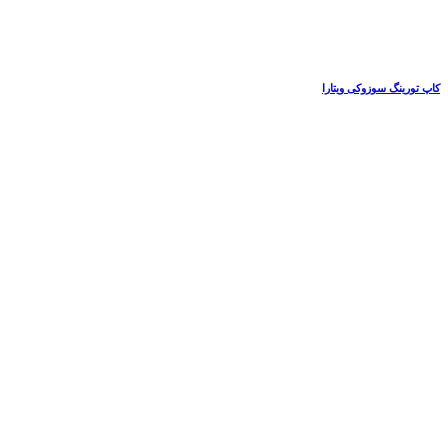
کاپ تورینگ سوزوکی ویتارا