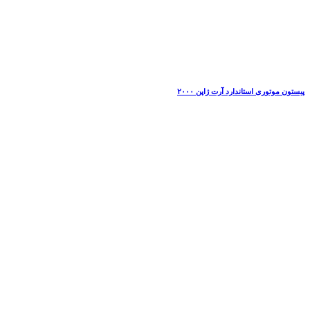
پیستون موتوری استاندارد آرت ژاپن ۲۰۰۰