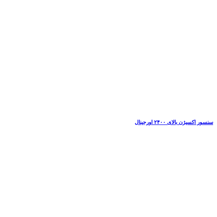
سنسور اکسیژن بالای ۲۴۰۰ اورجینال