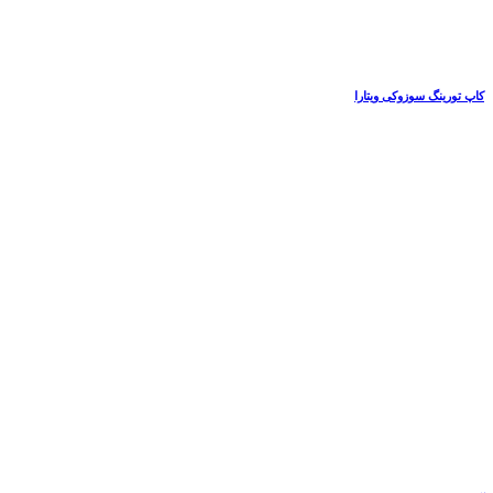
کاپ تورینگ سوزوکی ویتارا