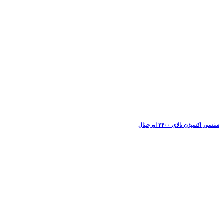
سنسور اکسیژن بالای ۲۴۰۰ اورجینال