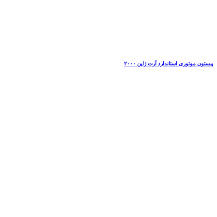
پیستون موتوری استاندارد آرت ژاپن ۲۰۰۰