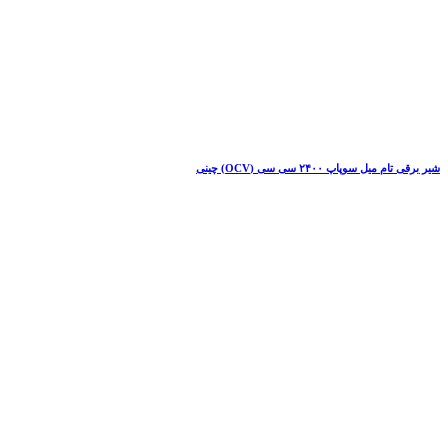
شیر برقی تام میل سوپاپ ۲۴۰۰ سی سی (OCV) چینی