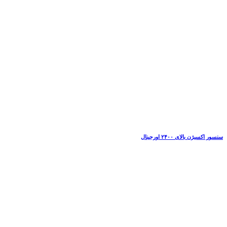
سنسور اکسیژن بالای ۲۴۰۰ اورجینال