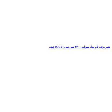
شیر برقی تام میل سوپاپ ۲۴۰۰ سی سی (OCV) چینی