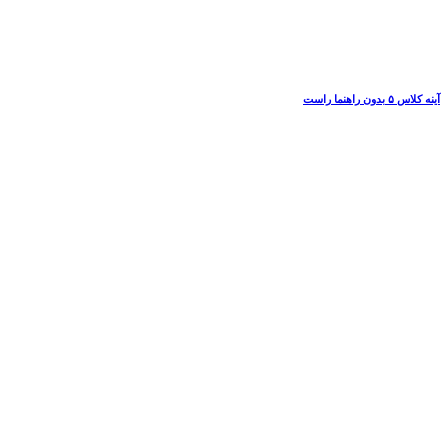
آینه کلاس ۵ بدون راهنما راست