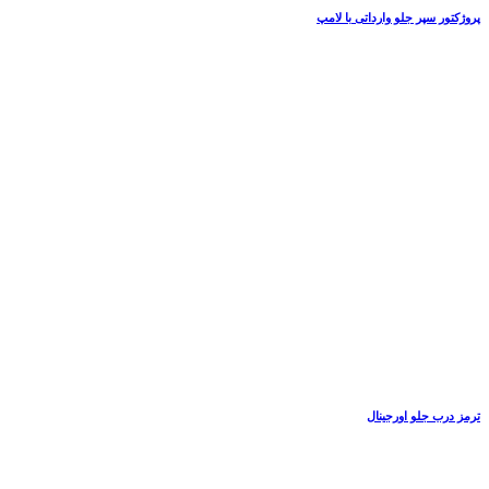
پروژکتور سپر جلو وارداتی با لامپ
ترمز درب جلو اورجینال