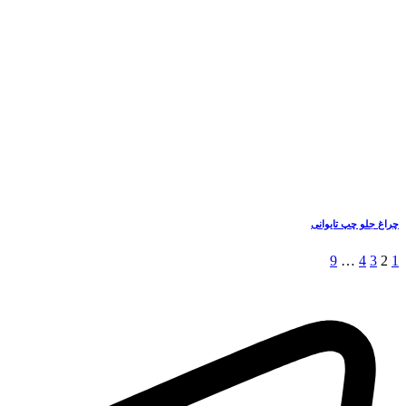
چراغ جلو چپ تایوانی
9
…
4
3
2
1