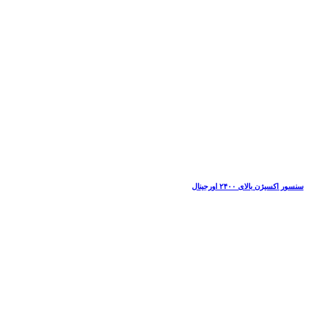
سنسور اکسیژن بالای ۲۴۰۰ اورجینال