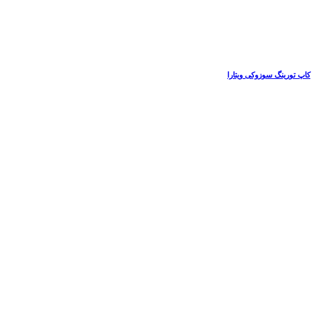
کاپ تورینگ سوزوکی ویتارا