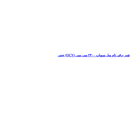
شیر برقی تام میل سوپاپ ۲۴۰۰ سی سی (OCV) چینی