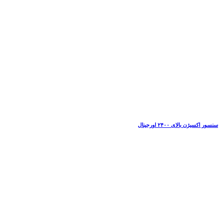
سنسور اکسیژن بالای ۲۴۰۰ اورجینال