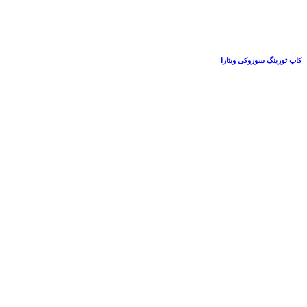
کاپ تورینگ سوزوکی ویتارا