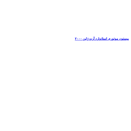
پیستون موتوری استاندارد آرت ژاپن ۲۰۰۰