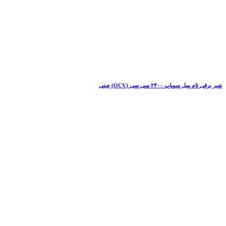
شیر برقی تام میل سوپاپ ۲۴۰۰ سی سی (OCV) چینی