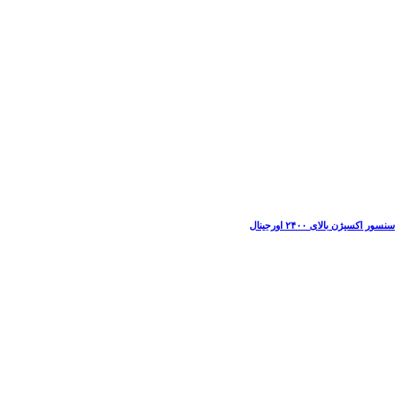
سنسور اکسیژن بالای ۲۴۰۰ اورجینال