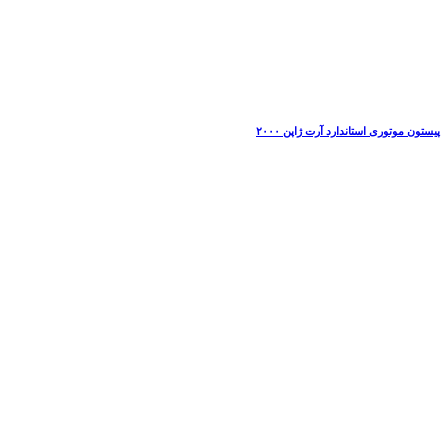
پیستون موتوری استاندارد آرت ژاپن ۲۰۰۰