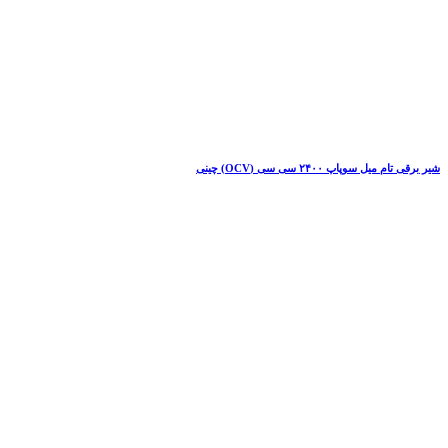
شیر برقی تام میل سوپاپ ۲۴۰۰ سی سی (OCV) چینی