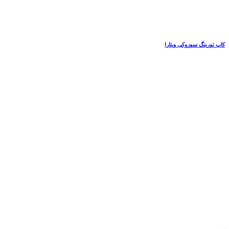
کاپ تورینگ سوزوکی ویتارا