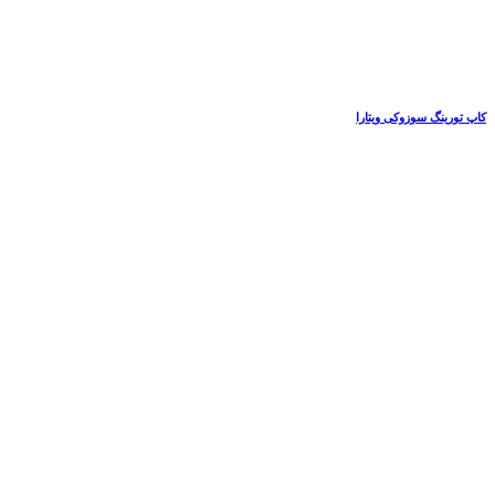
کاپ تورینگ سوزوکی ویتارا