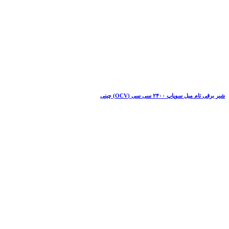
شیر برقی تام میل سوپاپ ۲۴۰۰ سی سی (OCV) چینی