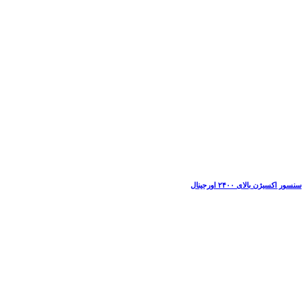
سنسور اکسیژن بالای ۲۴۰۰ اورجینال