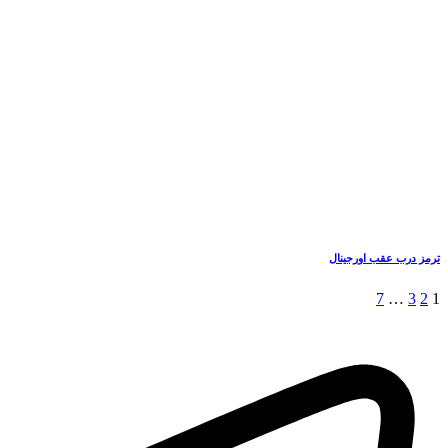
ترمز درب عقب اورجینال
7
…
3
2
1