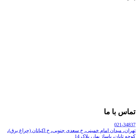
تماس با ما
021-34837
تهران، میدان امام خمینی، خ سعدی جنوبی، خ اکباتان (چراغ برق)،
کوچه تابان، پاساژ بهار، پلاک 14