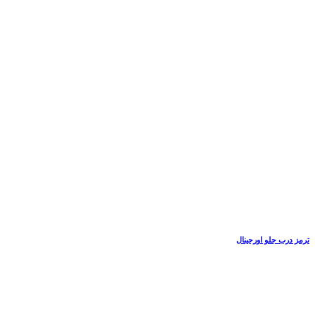
ترمز درب جلو اورجینال