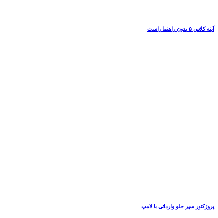
آینه کلاس ۵ بدون راهنما راست
پروژکتور سپر جلو وارداتی با لامپ